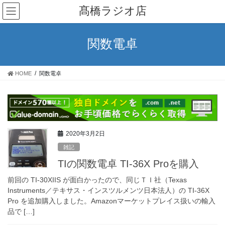
コ
ナ
髙橋ラジオ店
ン
ビ
テ
ゲ
ン
ー
関数電卓
ツ
シ
へ
ョ
ス
ン
HOME
関数電卓
キ
に
ッ
移
プ
動
2020年3月2日
雑記
TIの関数電卓 TI-36X Proを購入
前回の TI-30XIIS が面白かったので、同じＴＩ社（Texas
Instruments／テキサス・インスツルメンツ日本法人）の TI-36X
Pro を追加購入しました。Amazonマーケットプレイス扱いの輸入
品で […]